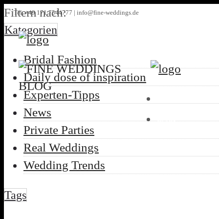
Filtern nach:
Tel. +49 171 7544777 | info@fine-weddings.de
Kategorien
Bridal Fashion
Daily dose of inspiration
Experten-Tipps
HOME
News
BLOG
Private Parties
Real Weddings
Wedding Trends
Tags